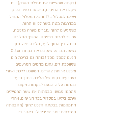
(בקתה שמציינת את תחילת הטרק) שם 
שקלנו את התיקים, נרשמנו בספר הענק 
ויצאנו למסלול ב12 וחצי. המסלול התחיל 
במדרגות מטה ביער לכיוון החוף. 
כשמגיעים לחוף עוברים מערה מגניבה, 
אפשר להכנס בפנימה. המשך ההליכה 
היתה בין החוף ליער, הליכה יפה. תוך 
כשעה מהרגע שעזבנו את בקתת Otter 
הגענו למפל. מפל גבוהה גם בריכת מים 
שנשפכת לים. נהננו מהמים המרעננים 
ואכלנו ארוחת צהריים. המשכנו ללכת ואחרי 
כארבעים דקות של הליכה בתוך היער 
במגמת עליה הגענו לבקתות. מקום 
מהמם! פגשנו בבקתות את שאר המטיילים 
איתם בילינו במסלול בכל ה5 ימים. אחרי 
התמקמות בבקתה הלכנו לחוף (מהבקתה 
המזרחית יותר יש ירידה). באזור בין 