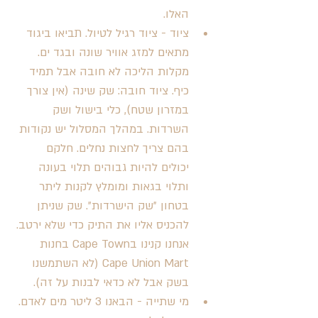
האלו. 
ציוד - ציוד רגיל לטיול. תביאו ביגוד 
מתאים למזג אוויר שונה ובגד ים. 
מקלות הליכה לא חובה אבל תמיד 
כיף. ציוד חובה: שק שינה (אין צורך 
במזרון שטח), כלי בישול ושק 
השרדות. במהלך המסלול יש נקודות 
בהם צריך לחצות נחלים. חלקם 
יכולים להיות גבוהים תלוי בעונה 
ותלוי בגאות ומומלץ לקנות ליתר 
בטחון ״שק הישרדות״. שק שניתן 
להכניס אליו את התיק כדי שלא ירטב. 
אנחנו קנינו בCape Town בחנות 
Cape Union Mart (לא השתמשנו 
בשק אבל לא כדאי לבנות על זה).
מי שתייה - הבאנו 3 ליטר מים לאדם. 