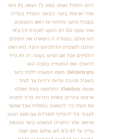
היום התחיל גשום. קמנו ב7 ויצאנו ב8 וחצי 
אחרי ארוחת בוקר. הבוקר התחיל בעלייה 
בשביל מיוער מהחוף אל ראש המצוקים. 
אחר שעה ו10 דק הגענו לנקודת 1.9 ק״מ 
(יש שלט). בנקודה זו השארנו את התיקים 
והלכנו לתצפית הדולפינים היפה (לא ראינו 
דולפינים אבל אם תגיעו בעונה זה לא נדיר 
לראות). שם התצפית במפה הוא 
Skilderkrans. משם המשכנו ללכת ביער 
בשביל מרובה עליות ירידות עד לנחל 
ששמו Kleinbos. התרחצנו בנחל ואכלנו 
ארוחת צהריים באחת הגדות. צריך לחצות 
את הנחל כדי להמשיך במסלול אבל אפשר 
לעבור בלי להחליף לסנדלים עם מעט תכנון 
מראש. אחר החצייה המשכנו ביער במגמת 
עליה עד ל6 ק״מ (יש שלט) ושם ישנה 