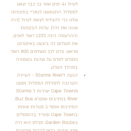
לטיול ו4 ימים אחר כך כבר יצאנו 
למסלול. התגמשנו לגמריי בתוכניתו 
שלנו כדי להצליח לצאת לטיול (היה 
שווה את זה!). עלות הבקתות 
וההרשמה הינה 1232 ראנד לאדם, 
את תשלום זה ביצענו באינטרנט 
מראש. פרט לכך משלמים 800 ראנד 
נוספים לאדם על שהות בשמורה 
במהלך הטרק. 
הגעה לStorms River - העיירה 
הקרובה לתחילת המסלול. נסענו 
מCape Town ישירות לStorms 
River במיניבוס שנקרא Buz Bus. 
המיניבוס אוסף ב נקודות שונות 
בCape Town ומוריד בהוסטלים 
בGarden Route. תכלס הוא היה 
איטי וצפוף, כדאי לבדוק אופציות 