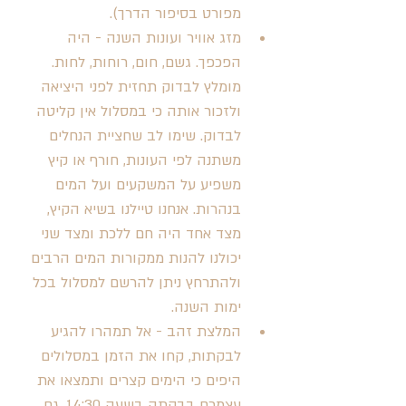
מפורט בסיפור הדרך). 
מזג אוויר ועונות השנה - היה 
הפכפך. גשם, חום, רוחות, לחות. 
מומלץ לבדוק תחזית לפני היציאה 
ולזכור אותה כי במסלול אין קליטה 
לבדוק. שימו לב שחציית הנחלים 
משתנה לפי העונות, חורף או קיץ 
משפיע על המשקעים ועל המים 
בנהרות. אנחנו טיילנו בשיא הקיץ, 
מצד אחד היה חם ללכת ומצד שני 
יכולנו להנות ממקורות המים הרבים 
ולהתרחץ ניתן להרשם למסלול בכל 
ימות השנה.
המלצת זהב - אל תמהרו להגיע 
לבקתות, קחו את הזמן במסלולים 
היפים כי הימים קצרים ותמצאו את 
עצמכם בבקתה בשעה 14:30. גם 