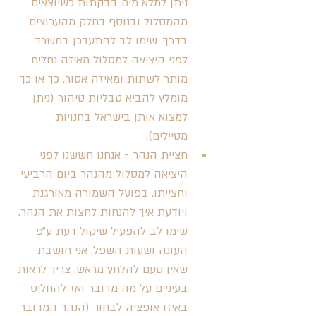
ניתן למלא מים בבקתות כשיוצאים 
מהמסלול ובנוסף בחלק מהערוצים 
בדרך. שימו לב להתעדכן במשרד 
לפני היציאה למסלול מאיזה נחלים 
מותר לשתות ומאיזה אסור. כך או כך 
מומלץ להביא טבליות טיהור (ניתן 
למצוא אותן בישראל בחנויות 
מטיילים).
חציית הנהר - אנחנו חששנו לפני 
היציאה למסלול מהנהר ביום הרביעי 
וחצייתו. בפועל השמורה מאורגנת 
ויודעת איך להנחות לחצות את הנהר. 
שימו לב להפעיל שיקול דעת ע״פ 
העונה ושעות השפל. אני חושבת 
שאין טעם להלחץ מראש. צריך לראות 
בעיניים על מה מדובר ואז להחליט 
באיזו אופציה לבחור (הנהר המדובר 