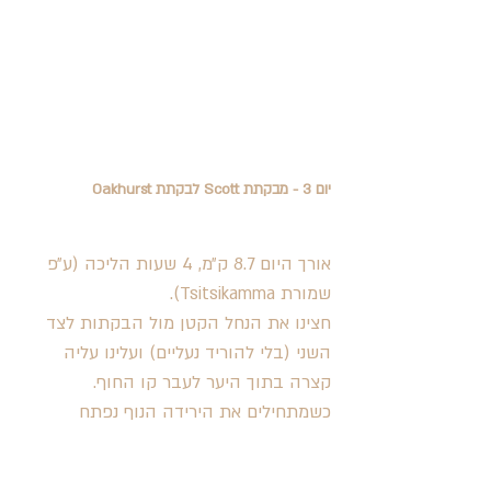
יום 3 - מבקתת Scott לבקתת Oakhurst
אורך היום 8.7 ק״מ, 4 שעות הליכה (ע״פ 
שמורת Tsitsikamma). 
חצינו את הנחל הקטן מול הבקתות לצד 
השני (בלי להוריד נעליים) ועלינו עליה 
קצרה בתוך היער לעבר קו החוף. 
כשמתחילים את הירידה הנוף נפתח 
והולכים על הסלעים שעל קו המים, הליכה 
יפה מאוד עם נוף חדש שעוד לא ראינו עד 