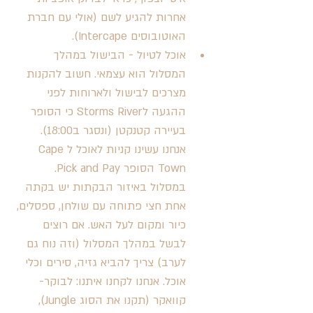
אחרות להגיע לשם (אולי עם חברת 
האוטובוסים Intercape).
אוכל לטיול - הבישול במהלך 
המסלול הוא עצמאי. חשוב להקנות 
מצרכים לבישול ולארוחות לפני 
ההגעה לStorms River כי הסופר 
בעיירה קטנקטן (ונסגר ב18:00). 
אנחנו עשינו קניות לאוכל לCape 
Town הסופר Pick and Pay. 
במסלול באיזור הבקתות יש בקתה 
אחת חצי פתוחה עם שולחן, ספסלים, 
כיור ומקום לעל האש. אם רוצים 
לבשל במהלך המסלול (וזה נוח גם 
לערב) צריך להביא גזיה, סירים וכלי 
אוכל. אנחנו לקחנו איתנו: לבוקר- 
קוואקר (תקנו את הסוג Jungle), 