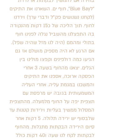
בחירה אם להמשיך לבקתות או לרדת 
״לBlue Bay״, חוף ים. השארנו את התיקים 
(לקחנו נשנושים פק״ל ודברי ערך) וירדנו 
לחוף. תוך הליכה של כ15 דקות מהנקודה 
בה התפצלנו מהשביל נגלה לפנינו חוף 
בתולי ומהמם (היה לנו מזל שהיה שפל). 
אם הרגע לא היה מספיק מושלם אז גם 
הגיעו כמה דולפינים וקפצו מולינו בין 
הגלים. יצאנו מהחוף בשעה 3 אחרי 
הפסקה ארוכה, אספנו את התיקים 
והמשכנו במגמת עליה. אחרי העליה 
המשמעותית בגובה יש מרפסת עם 
תצפית יפה על החוף מלמעלה. מהתצפית 
המסלול ממשיך בעליות וירידות קטנות עד 
שלבסוף יש ירידה תלולה. 5 דקות אחר 
סיום הירידה הבקתות מתגלות. מהחוף 
לבקתות לקח לנו שעה ו40 דקות כולל 