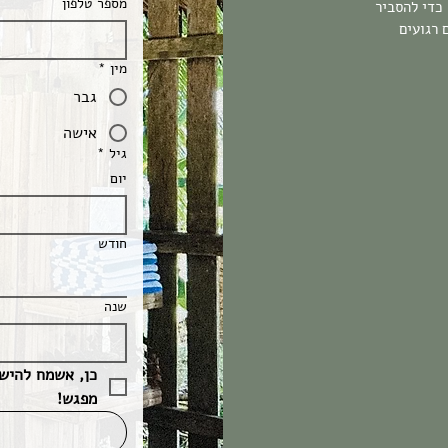
מספר טלפון
 כדי להסביר
 רגועים
מין
*
גבר
אישה
גיל
*
יום
חודש
שנה
מפגש! 