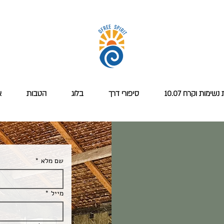
שימות וקרח 10.07
סיפורי דרך
בלוג
הטבות
א
שם מלא
*
מייל
*